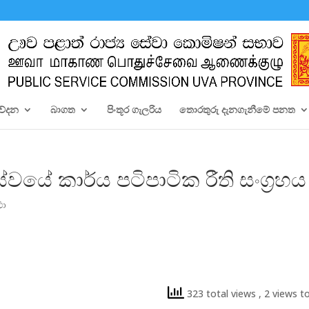
වේදන
බාගත
පිංතූර ගැලරිය
තොරතුරු දැනගැනීමේ පනත
වයේ කාර්ය පටිපාටික රීති සංග්‍රහය
ථා
323 total views
, 2 views t