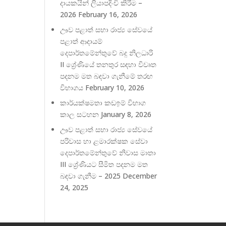
දායකයින් ලියාපදිංචි කිරීම –
2026
February 16, 2026
ඌව පළාත් සභා රාජ්‍ය ‍සේවයේ
පළාත් ආදායම්
දෙපාර්තමේන්තුවේ බදු නිලධාරි
II ශ්‍රේණියේ තනතුර සඳහා විවෘත
පදනම මත බඳවා ගැනීමේ තරඟ
විභාගය
February 10, 2026
කාර්යක්ෂමතා කඩඉම් විභාග
කාල සටහන
January 8, 2026
ඌව පළාත් සභා රාජ්‍ය සේවයේ
පරිවාස හා ළමාරක්ෂක සේවා
දෙපාර්තමේන්තුවේ නිවාස මාතා
III ශ්‍රේණියට සීමිත පදනම මත
බඳවා ගැනීම – 2025
December
24, 2025