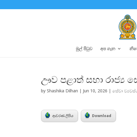
මුල් පිටුව
අප ගැන
නි
ඌව පළාත් සභා රාජ්‍ය සේ
by
Shashika Dilhan
|
Jun 10, 2026
|
සේවා ව්‍යවස්
ආවරණ ලිපිය
Download