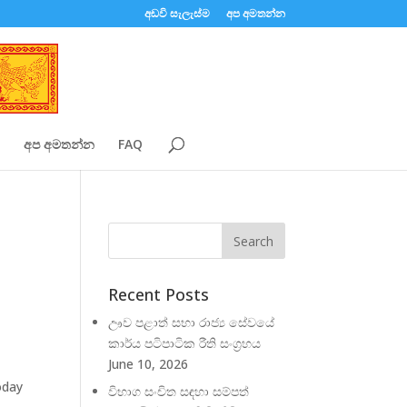
අඩවි සැලැස්ම
අප අමතන්න
අප අමතන්න
FAQ
Recent Posts
ඌව පළාත් සභා රාජ්‍ය සේවයේ
කාර්ය පටිපාටික රීති සංග්‍රහය
June 10, 2026
oday
විභාග සංචිත සඳහා සම්පත්