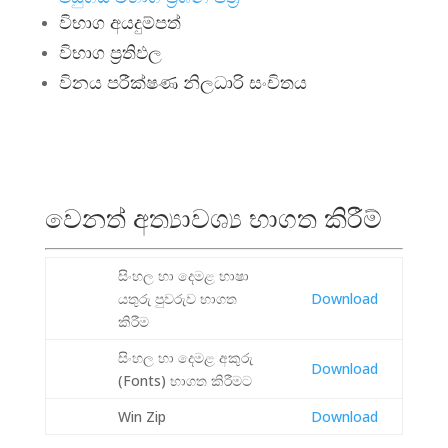
විභාග අයදුම්පත්
විභාග ප්‍රතිඵල
විනය පරීක්ෂණ නිලධාරි සංචිතය
වෙනත් අත්‍යාවශ්‍ය භාගත කිරීම්
සිංහල හා දෙමළ භාෂා
යතුරු පුවරුව භාගත
Download
කිරීම
සිංහල හා දෙමළ අකුරු
Download
(Fonts) භාගත කිරීමට
Win Zip
Download