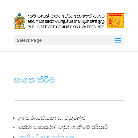
Select Page
භාගත කිරීම්
ඌ.ප.රා.සේ.කො.ස. චක්‍රලේඛ
සේවා ව්‍යවස්ථා/ බඳවා ගැනීමේ පරිපාටි
පසුගිය විභාග ප්‍රශ්න පත්‍ර