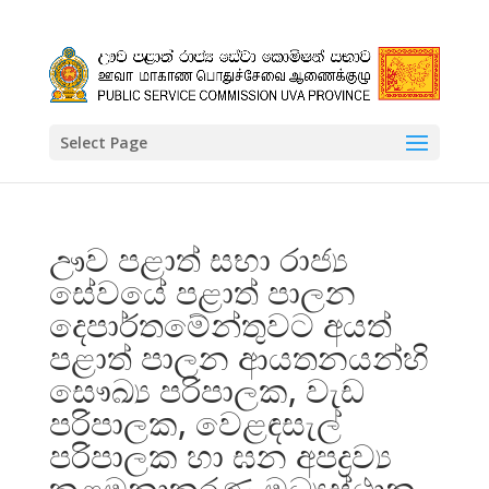
Select Page
ඌව පළාත් සභා රාජ්‍ය
සේවයේ පළාත් පාලන
දෙපාර්තමේන්තුවට අයත්
පළාත් පාලන ආයතනයන්හි
සෞඛ්‍ය පරිපාලක, වැඩ
පරිපාලක, වෙළඳසැල්
පරිපාලක හා ඝන අපද්‍රව්‍ය
කළමනාකරණ මධ්‍යස්ථාන