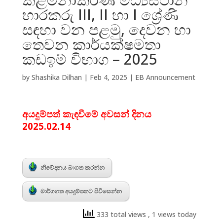
භාරකරු III, II හා I ශ්‍රේණි
සඳහා වන පළමු, දෙවන හා
තෙවන කාර්යක්ෂමතා
කඩඉම් විභාග – 2025
by
Shashika Dilhan
|
Feb 4, 2025
|
EB Announcement
අයදුම්පත් කැඳවීමේ අවසන් දිනය
2025.02.14
නිවේදනය බාගත කරන්න
මාර්ගගත අයදුම්පතට පිවිසෙන්න
333 total views
, 1 views today