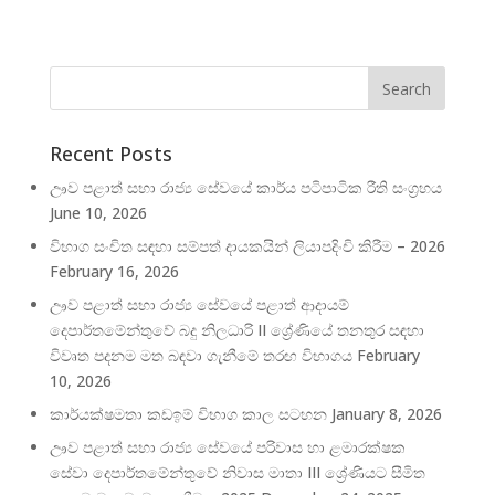
Recent Posts
ඌව පළාත් සභා රාජ්‍ය සේවයේ කාර්ය පටිපාටික රීති සංග්‍රහය
June 10, 2026
විභාග සංචිත සඳහා සම්පත් දායකයින් ලියාපදිංචි කිරීම – 2026
February 16, 2026
ඌව පළාත් සභා රාජ්‍ය ‍සේවයේ පළාත් ආදායම්
දෙපාර්තමේන්තුවේ බදු නිලධාරි II ශ්‍රේණියේ තනතුර සඳහා
විවෘත පදනම මත බඳවා ගැනීමේ තරඟ විභාගය
February
10, 2026
කාර්යක්ෂමතා කඩඉම් විභාග කාල සටහන
January 8, 2026
ඌව පළාත් සභා රාජ්‍ය සේවයේ පරිවාස හා ළමාරක්ෂක
සේවා දෙපාර්තමේන්තුවේ නිවාස මාතා III ශ්‍රේණියට සීමිත