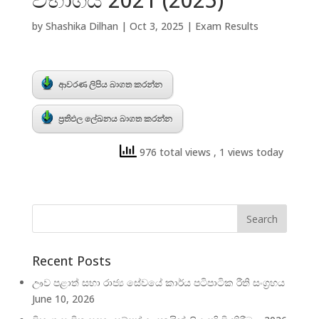
by
Shashika Dilhan
|
Oct 3, 2025
|
Exam Results
ආවරණ ලිපිය බාගත කරන්න
ප්‍රතිඵල ලේඛනය බාගත කරන්න
976 total views
, 1 views today
Recent Posts
ඌව පළාත් සභා රාජ්‍ය සේවයේ කාර්ය පටිපාටික රීති සංග්‍රහය
June 10, 2026