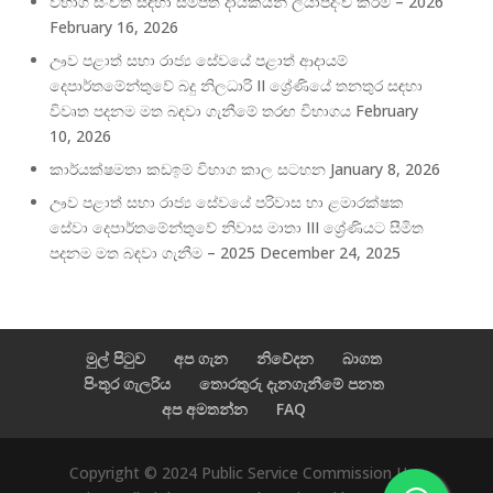
විභාග සංචිත සඳහා සම්පත් දායකයින් ලියාපදිංචි කිරීම – 2026
February 16, 2026
ඌව පළාත් සභා රාජ්‍ය ‍සේවයේ පළාත් ආදායම්
දෙපාර්තමේන්තුවේ බදු නිලධාරි II ශ්‍රේණියේ තනතුර සඳහා
විවෘත පදනම මත බඳවා ගැනීමේ තරඟ විභාගය
February
10, 2026
කාර්යක්ෂමතා කඩඉම් විභාග කාල සටහන
January 8, 2026
ඌව පළාත් සභා රාජ්‍ය සේවයේ පරිවාස හා ළමාරක්ෂක
සේවා දෙපාර්තමේන්තුවේ නිවාස මාතා III ශ්‍රේණියට සීමිත
පදනම මත බඳවා ගැනීම – 2025
December 24, 2025
මුල් පිටුව
අප ගැන
නිවේදන
බාගත
පිංතූර ගැලරිය
තොරතුරු දැනගැනීමේ පනත
අප අමතන්න
FAQ
Copyright © 2024 Public Service Commission Uva