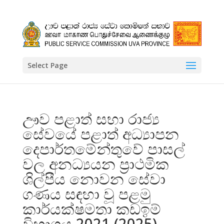
Select Page
ඌව පළාත් සභා රාජ්‍ය
සේවයේ පළාත් අධ්‍යාපන
දෙපාර්තමේන්තුවේ පාසල්
වල අනධ්‍යයන ප්‍රාථමික
ශිල්පීය නොවන සේවා
ගණය සඳහා වූ පළමු
කාර්යක්ෂමතා කඩඉම්
විභාගය 2021 (2025)