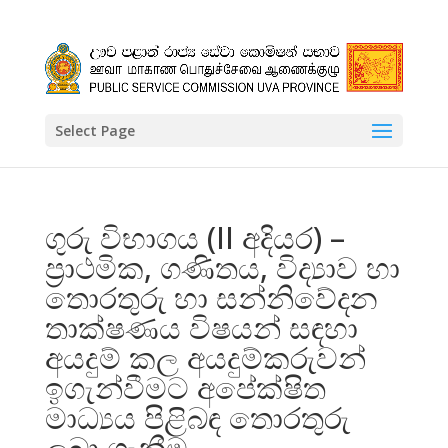
Select Page
ගුරු විභාගය (II අදියර) –
ප්‍රාථමික, ගණිතය, විද්‍යාව හා
තොරතුරු හා සන්නිවේදන
තාක්ෂණය විෂයන් සඳහා
අයදුම් කල අයදුම්කරුවන්
ඉගැන්වීමට අපේක්ෂිත
මාධ්‍යය පිළිබඳ තොරතුරු
ලබා ගැනීම