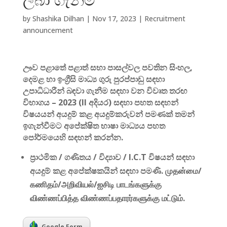
by
Shashika Dilhan
|
Nov 17, 2023
|
Recruitment
announcement
ඌව පළාතේ පළාත් සභා පාසල්වල පවතින සිංහල,
දෙමළ හා ඉංග්‍රීසි මාධ්‍ය ගුරු පුරප්පාඩු සඳහා
උපාධිධාරීන් බඳවා ගැනීම සඳහා වන විවෘත තරඟ
විභාගය – 2023 (II අදියර) සඳහා පහත සඳහන්
විෂයයන් අයදුම් කළ අයදුම්කරුවන් පමණක් තමන්
ඉගැන්වීමට අපේක්ෂිත භාෂා මාධ්‍යය පහත
පෝර්මයෙහි සඳහන් කරන්න.
ප්‍රාථමික / ගණිතය / විද්‍යාව / I.C.T විෂයන් සඳහා
අයදුම් කළ අපේක්ෂකයින් සඳහා පමණි. முதன்மை/
கணிதம்/அறிவியல்/ஐசிடி பாடங்களுக்கு
விண்ணப்பித்த விண்ணப்பதாரர்களுக்கு மட்டும்.
Google Form