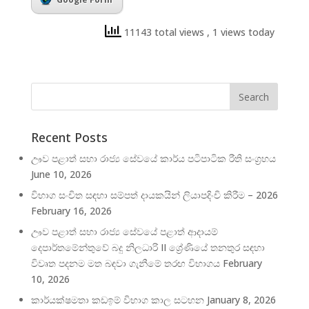
11143 total views
, 1 views today
Recent Posts
ඌව පළාත් සභා රාජ්‍ය සේවයේ කාර්ය පටිපාටික රීති සංග්‍රහය
June 10, 2026
විභාග සංචිත සඳහා සම්පත් දායකයින් ලියාපදිංචි කිරීම – 2026
February 16, 2026
ඌව පළාත් සභා රාජ්‍ය ‍සේවයේ පළාත් ආදායම්
දෙපාර්තමේන්තුවේ බදු නිලධාරි II ශ්‍රේණියේ තනතුර සඳහා
විවෘත පදනම මත බඳවා ගැනීමේ තරඟ විභාගය
February
10, 2026
කාර්යක්ෂමතා කඩඉම් විභාග කාල සටහන
January 8, 2026